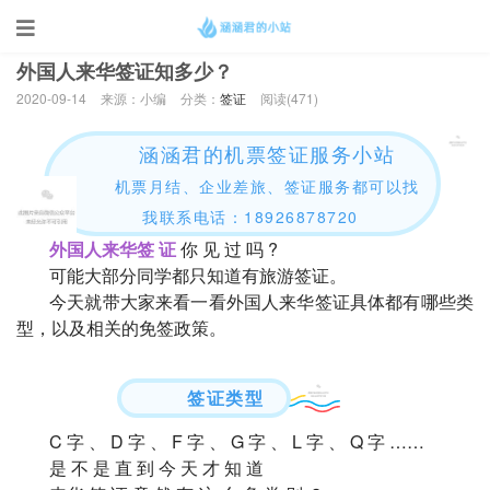
当前位置：
首页
>
签证
外国人来华签证知多少？
2020-09-14
来源：小编
分类：
签证
阅读(
471)
涵涵君的机票签证服务小站
机票月结、企业差旅、签证服务都可以找
我联系电话：18926878720
外国人来华签 证
你 见 过 吗 ?
可能大部分同学都只知道有旅游签证。
今天就带大家来看一看外国人来华签证具体都有哪些类
型，以及相关的免签政策。
签证类型
C 字 、 D 字 、 F 字 、 G 字 、 L 字 、 Q 字 ……
是 不 是 直 到 今 天 才 知 道