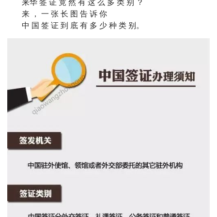
来华 签 证 竟 然 有 这 么 多 类 别 ？
来 ， 一 张 长 图 告 诉 你
中 国 签 证 到 底 有 多 少 种 类 别。