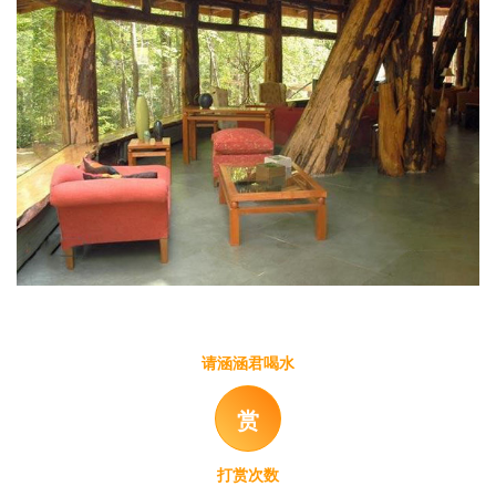
请涵涵君喝水
赏
打赏次数