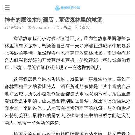
当前位置：
首页
>
热点
神奇的魔法木制酒店，童话森林里的城堡
2019-02-21
来源：admin
分类：
热点
阅读(
208)
童话故事我们小时候都读过不少，最向往故事里面那些森
林里神奇的城堡，想象着自己有一天如果能住进城堡中该是多
么美妙的事情。虽然现实中木有真正的森林城堡，不过会有迎
合人们兴趣爱好的开发商瞅准商机，仿照建筑一些如城堡的酒
店，比如，最近在智利就出现了一座这样的酒店。
这座酒店完全是木质结构，就像是一座魔法小屋，高耸于
森林里如巨大的霍比特人。酒店所处的森林是一片丰富的自然
遗产区域，所以小屋制作完全都是从本地采购木材，酒店里连
浴缸都是木制的，让人感觉特别贴近自然。这座木质酒店从外
面看是一个圆锥体，从屋顶会有倾泻而下的水流，从外面看起
来特别美丽。最神奇的是客人必须穿过空中的吊桥才能进入到
酒店，会有一个全新的体验。
接下来的时间小伙伴们就跟随置顶表情小编一起来看看这