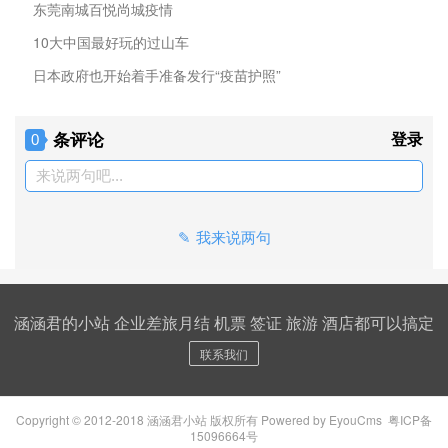
东莞南城百悦尚城疫情
10大中国最好玩的过山车
日本政府也开始着手准备发行“疫苗护照”
条评论
登录
0
来说两句吧...
我来说两句
涵涵君的小站 企业差旅月结 机票 签证 旅游 酒店都可以搞定
联系我们
Copyright © 2012-2018 涵涵君小站 版权所有
Powered by EyouCms
粤ICP备
15096664号