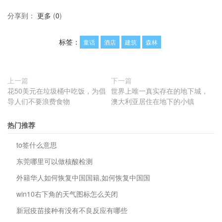
分享到：
更多
(
0
)
标签：
童话
酒店
建筑
森林
上一篇
下一篇
花50美元在垃圾桶中吃饭，为倡
世界上唯一真实存在的地下城，
导人们不要浪费食物
澳大利亚居住在地下的小镇
热门推荐
to签什么意思
东莞哪里可以做核酸检测
外籍华人如何恢复中国国籍,如何恢复中国国
win10右下角的天气图标怎么关闭
新冠疫苗接种有没有不良反应有哪些