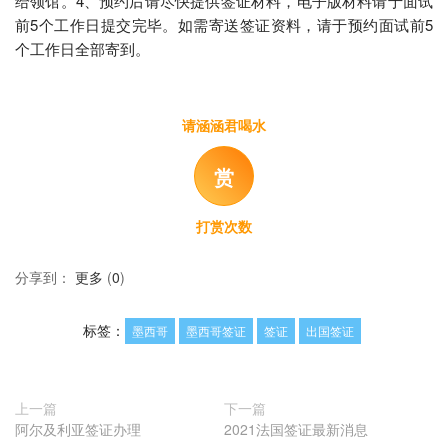
给领馆。4、预约后请尽快提供签证材料，电子版材料请于面试
前5个工作日提交完毕。如需寄送签证资料，请于预约面试前5
个工作日全部寄到。
请涵涵君喝水
赏
打赏次数
分享到：
更多
(
0
)
标签：
墨西哥
墨西哥签证
签证
出国签证
上一篇
下一篇
阿尔及利亚签证办理
2021法国签证最新消息