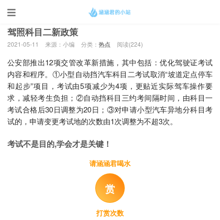
当前位置：
首页
>
热点
驾照科目二新政策
2021-05-11
来源：小编
分类：
热点
阅读(
224)
公安部推出12项交管改革新措施，其中包括：优化驾驶证考试
内容和程序。①小型自动挡汽车科目二考试取消“坡道定点停车
和起步”项目，考试由5项减少为4项，更贴近实际驾车操作要
求，减轻考生负担；②自动挡科目三约考间隔时间，由科目一
考试合格后30日调整为20日；③对申请小型汽车异地分科目考
试的，申请变更考试地的次数由1次调整为不超3次。
考试不是目的,学会才是关键！
请涵涵君喝水
赏
打赏次数