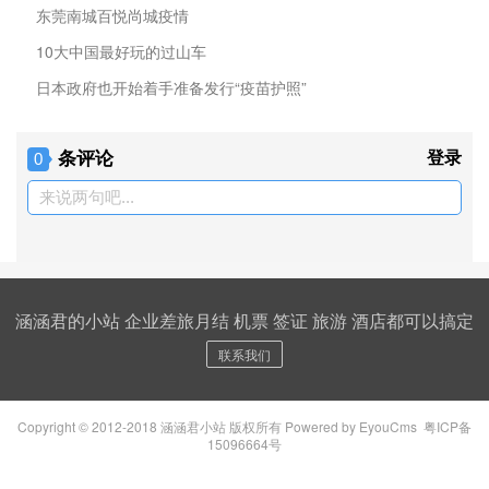
东莞南城百悦尚城疫情
10大中国最好玩的过山车
日本政府也开始着手准备发行“疫苗护照”
条评论
登录
0
来说两句吧...
涵涵君的小站 企业差旅月结 机票 签证 旅游 酒店都可以搞定
联系我们
Copyright © 2012-2018 涵涵君小站 版权所有
Powered by EyouCms
粤ICP备
15096664号