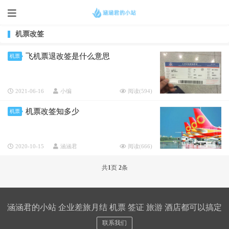
机票改签
飞机票退改签是什么意思
机票
2021-06-16
小编
阅读(
594
)
机票改签知多少
机票
2020-10-15
涵涵君
阅读(
666
)
共
1
页
2
条
涵涵君的小站 企业差旅月结 机票 签证 旅游 酒店都可以搞定
联系我们