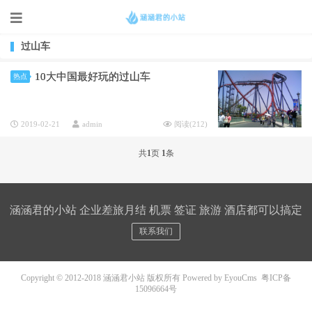
过山车
10大中国最好玩的过山车
热点
2019-02-21
admin
阅读(
212
)
共
1
页
1
条
涵涵君的小站 企业差旅月结 机票 签证 旅游 酒店都可以搞定
联系我们
Copyright © 2012-2018 涵涵君小站 版权所有
Powered by EyouCms
粤ICP备
15096664号