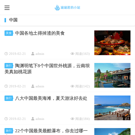
中国
中国各地土得掉渣的美食
美食
2019-02-21
admin
阅读(
163
)
陶渊明笔下8个中国世外桃源，云南坝
旅行
美真如桃花源
2019-02-21
admin
阅读(
142
)
八大中国最美海滩，夏天游泳好去处
旅行
2019-02-21
admin
阅读(
184
)
22个中国最美最酷瀑布，你去过哪一
旅行