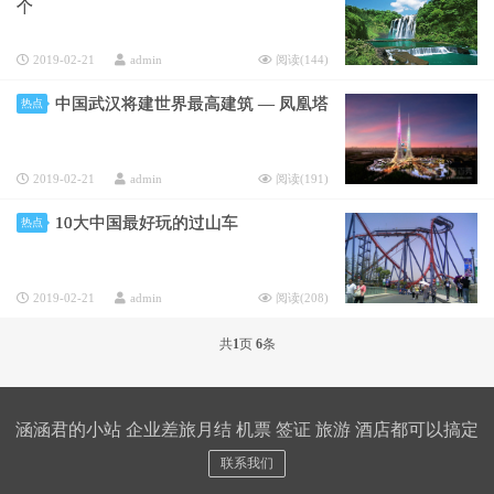
个
2019-02-21
admin
阅读(
144
)
中国武汉将建世界最高建筑 — 凤凰塔
热点
2019-02-21
admin
阅读(
191
)
10大中国最好玩的过山车
热点
2019-02-21
admin
阅读(
208
)
共
1
页
6
条
涵涵君的小站 企业差旅月结 机票 签证 旅游 酒店都可以搞定
联系我们