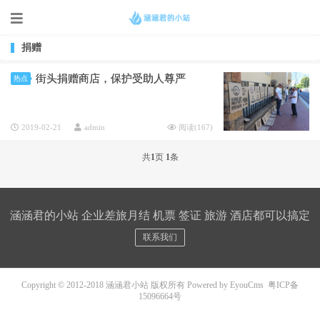
捐赠
街头捐赠商店，保护受助人尊严
热点
2019-02-21
admin
阅读(
167
)
共
1
页
1
条
涵涵君的小站 企业差旅月结 机票 签证 旅游 酒店都可以搞定
联系我们
Copyright © 2012-2018 涵涵君小站 版权所有
Powered by EyouCms
粤ICP备
15096664号