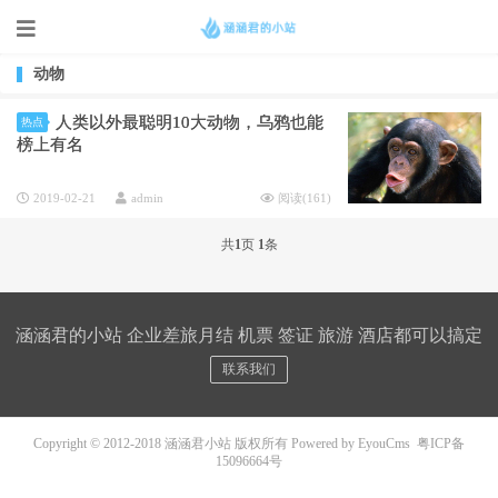
动物
人类以外最聪明10大动物，乌鸦也能
热点
榜上有名
2019-02-21
admin
阅读(
161
)
共
1
页
1
条
涵涵君的小站 企业差旅月结 机票 签证 旅游 酒店都可以搞定
联系我们
Copyright © 2012-2018 涵涵君小站 版权所有
Powered by EyouCms
粤ICP备
15096664号