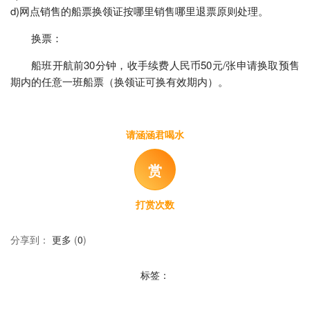
d)网点销售的船票换领证按哪里销售哪里退票原则处理。
换票：
船班开航前30分钟，收手续费人民币50元/张申请换取预售
期内的任意一班船票（换领证可换有效期内）。
请涵涵君喝水
赏
打赏次数
分享到：
更多
(
0
)
标签：