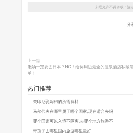
未经允许不得转载：
涵
分
上一篇
泡汤一定要去日本？NO！给你周边最全的温泉酒店私藏
单！
热门推荐
去印尼娶媳妇的所需资料
马尔代夫在哪里属于哪个国家,现在适合去吗
哪个国家可以入境不隔离,去哪个地方旅游不
带孩子去哪里国内旅游哪里最好