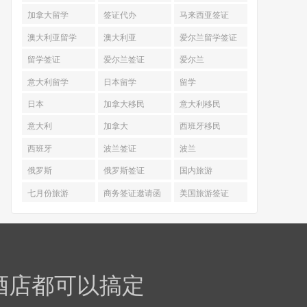
加拿大留学
签证代办
马来西亚签证
澳大利亚留学
澳大利亚
爱尔兰留学签证
留学签证
爱尔兰签证
爱尔兰
意大利留学
日本留学
留学
日本
加拿大移民
意大利移民
意大利
加拿大
西班牙移民
西班牙
波兰签证
波兰
俄罗斯
俄罗斯签证
国内旅游
七月份旅游
商务签证邀请函
美国旅游签证
 酒店都可以搞定