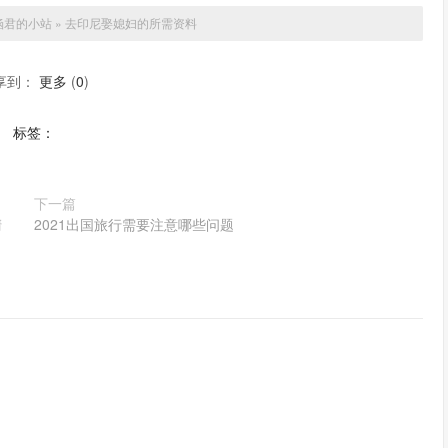
涵君的小站
»
去印尼娶媳妇的所需资料
享到：
更多
(
0
)
标签：
下一篇
清
2021出国旅行需要注意哪些问题