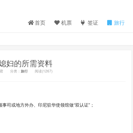
首页
机票
签证
旅行
媳妇的所需资料
君
分类：
旅行
阅读(
1267)
领事司或地方外办、印尼驻华使领馆做“双认证”；