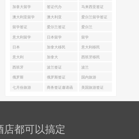
加拿大留学
签证代办
马来西亚签证
澳大利亚留学
澳大利亚
爱尔兰留学签证
留学签证
爱尔兰签证
爱尔兰
意大利留学
日本留学
留学
日本
加拿大移民
意大利移民
意大利
加拿大
西班牙移民
西班牙
波兰签证
波兰
俄罗斯
俄罗斯签证
国内旅游
七月份旅游
商务签证邀请函
美国旅游签证
 酒店都可以搞定