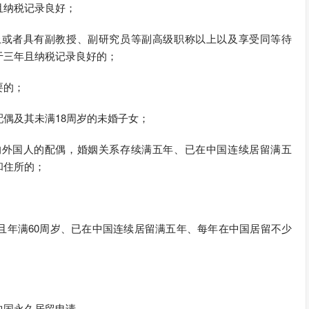
且纳税记录良好；
上或者具有副教授、副研究员等副高级职称以上以及享受同等待
于三年且纳税记录良好的；
要的；
偶及其未满18周岁的未婚子女；
的外国人的配偶，婚姻关系存续满五年、已在中国连续居留满五
和住所的；
且年满60周岁、已在中国连续居留满五年、每年在中国居留不少
中国永久居留申请。