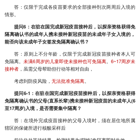
答：仅限于完成各疫苗要求的全部接种剂次两周后入境的
情形。
提问6：在驻在国完成新冠疫苗接种后，以探亲资格获得免
隔离确认书的成年人携未接种新冠疫苗的未成年子女入境的，
能否向该未成年子女签发免隔离确认书？
答：原则上不分年龄，仅限于完成新冠疫苗接种者本人可
免隔离。
未满6周岁的儿童即使未接种也可免隔离
。
6~17周岁未
接种者
，虽需父母帮助但行动等相对自由，
考虑到防疫风险，
无法批准免隔离
。
提问6-1：在驻在国完成新冠疫苗接种后，以探亲资格获得
免隔离确认书的父母(直系长辈)携未接种新冠疫苗的未成年人(6
至17周岁)入境，是否需要集中隔离？
答：在境外完成疫苗接种的父母入境时，须在居住地所属
辖区的保健所进行核酸采样后
前往住处等待结果，检测结果为“阴性”免隔离即时生效。