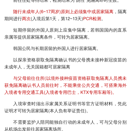
随行未成年人(6~17周岁)原则上必须集中或居家隔离
，隔离
期间进行
两次
(入境后第1天，第12~13天)
PCR检测
。
短期停留的外国人原则上应集中隔离，若韩国国内的直系
亲属等提供居家隔离条件，可转为居家隔离。
韩国公民与长期居留的外国人进行居家隔离。
以探亲资格获取免隔离确认书的父母携未接种新冠疫苗的
未成年人，无关国籍都可居家隔离
与父母前往住所(以境外接种疫苗资格获取免隔离人员携未
获免隔离确认书人员
前往时，不能乘坐公共交通，可搭乘海外
入境者专用交通工具(入境者专用巴士，KTX专用车厢等)。
入境审查时须出示家属关系证明书等官方证明材料，凭此
证明才可转为居家隔离(本人负有举证责任)。
不需要监护人陪同能独自行动的未成年人，可与父母分别
从机场出发前往居家隔离场所。