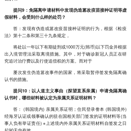
提问9：免隔离申请材料中发现伪造篡改疫苗接种证明等虚
假材料，会受到什么样的处罚？
答：发现有伪造或篡改疫苗接种证明的行为，根据《检疫
法》第十二条和第三十九条规定，
将处以一年以下有期徒刑或1000万元(韩币)以下罚金并根据
出入境管理法采取离境措施。其中，对于确诊新冠人员正在研
究追讨治疗费以及行使追偿权的方案。而对于
屡次发生伪造篡改事件的国家，将采取暂停签发免隔离确
认书的措施。
提问10：以人道主义事由（探望直系亲属）申请免隔离确
认书时，哪些材料被认定为亲属关系证明材料？
答： (韩国境内) 亲属关系证明；住民登录誊本 (韩国境外)
经海牙认证或领事确认的驻在国相关部门签发的证明材料等(当
事人负有举证责任) ※上述境内外亲属关系证明材料自签发之日
起90天内有效。