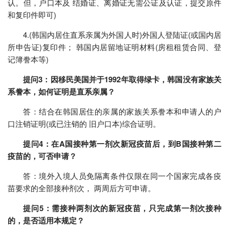
认。但，户口本及 结婚证、离婚证无需公证及认证，提交原件
和复印件即可)
4.(韩国内居住直系亲属为外国人时)外国人登陆证(或国内居
所申告证)复印件； 韩国内居留地证明材料(房租租赁合同、登
记簿誊本等)
提问3：因移民美国并于1992年取得绿卡，韩国没有家族关
系誊本，如何证明是直系亲属？
答：结合在韩国居住的亲属的家族关系誊本和申请人的户
口注销证明(或已注销的 旧户口本)综合证明。
提问4：在A国接种第一剂次新冠疫苗后，到B国接种第二
疫苗的，可否申请？
答：境外入境人员免隔离条件仅限在同一个国家完成各疫
苗要求的全部接种剂次， 两周后方可申请。
提问5：需接种两剂次的新冠疫苗，只完成第一剂次接种
的，是否适用本规定？