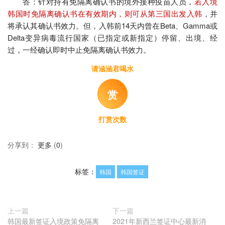
答：针对持有免隔离确认书的境外接种疫苗人员，
若入境
韩国时免隔离确认书在有效期内，则可从第三国出发入韩
，并
将承认其确认书效力。但，入韩前14天内曾在Beta、Gamma或
Delta变异病毒流行国家（已指定或新指定）停留、出境、经
过，一经确认即时中止免隔离确认书效力。
请涵涵君喝水
赏
打赏次数
分享到：
更多
(
0
)
标签：
韩国
韩国签证
上一篇
下一篇
韩国最新签证入境政策免隔离
2021年新西兰签证中心最新消