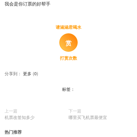
我会是你订票的好帮手
请涵涵君喝水
赏
打赏次数
分享到：
更多
(
0
)
标签：
上一篇
下一篇
机票改签知多少
哪里买飞机票最便宜
热门推荐